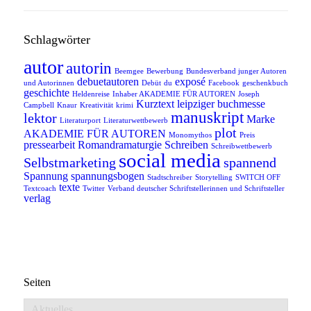
Schlagwörter
autor
autorin
Beemgee
Bewerbung
Bundesverband junger Autoren
debuetautoren
exposé
und Autorinnen
Debüt
du
Facebook
geschenkbuch
geschichte
Heldenreise
Inhaber AKADEMIE FÜR AUTOREN
Joseph
Kurztext
leipziger buchmesse
Campbell
Knaur
Kreativität
krimi
manuskript
lektor
Marke
Literaturport
Literaturwettbewerb
plot
AKADEMIE FÜR AUTOREN
Monomythos
Preis
pressearbeit
Romandramaturgie
Schreiben
Schreibwettbewerb
social media
Selbstmarketing
spannend
Spannung
spannungsbogen
Stadtschreiber
Storytelling
SWITCH OFF
texte
Textcoach
Twitter
Verband deutscher Schriftstellerinnen und Schriftsteller
verlag
Seiten
Aktuelles