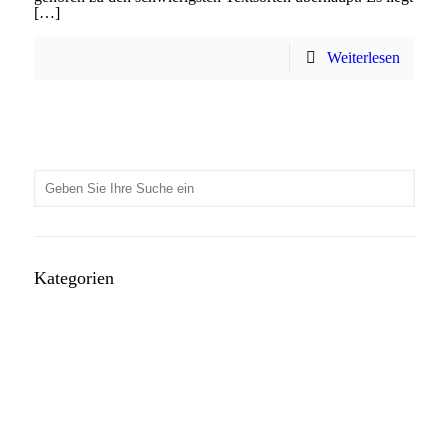
[…]
Weiterlesen
Kategorien
Allgemein
Buchbesprechung
News Buchbranche
Tipps für Autor:innen