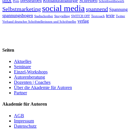
pressearbeit
Romandramaturgie
Schreiben
Preis
Schreibwettbewerb
social media
Selbstmarketing
spannend
Spannung
spannungsbogen
texte
Stadtschreiber
Storytelling
SWITCH OFF
Textcoach
Twitter
verlag
Verband deutscher Schriftstellerinnen und Schriftsteller
Seiten
Aktuelles
Seminare
Einzel-Workshops
Autorenberatung
Dozenten | Coaches
Über die Akademie für Autoren
Partner
Akademie für Autoren
AGB
Impressum
Datenschutz