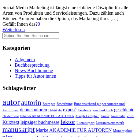
Social Media Marketing ist längst eine etablierte Disziplin für alle
Arten von Produkten und Serviceleistungen. Dazu zählen auch
Bücher. Autoren haben die Option, das Marketing ihres
[…]
Gefällt Ihnen das?
0
Weiterlesen
Kategorien
Allgemein
Buchbesprechung
News Buchbranche
Tipps für Autor:innen
Schlagwörter
autor
autorin
Beemgee
Bewerbung
Bundesverband junger Autoren und
debuetautoren
exposé
geschichte
Autorinnen
Debüt
du
Facebook
geschenkbuch
Heldenreise
Inhaber AKADEMIE FÜR AUTOREN
Joseph Campbell
Knaur
Kreativität
krimi
lektor
Kurztext
leipziger buchmesse
Literaturport
Literaturwettbewerb
manuskript
Marke AKADEMIE FÜR AUTOREN
Monomythos
plot