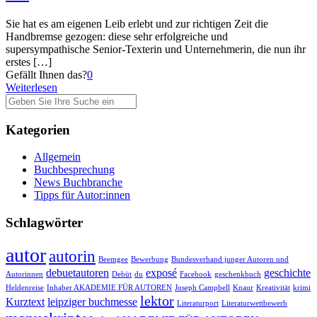
Sie hat es am eigenen Leib erlebt und zur richtigen Zeit die
Handbremse gezogen: diese sehr erfolgreiche und
supersympathische Senior-Texterin und Unternehmerin, die nun ihr
erstes
[…]
Gefällt Ihnen das?
0
Weiterlesen
Kategorien
Allgemein
Buchbesprechung
News Buchbranche
Tipps für Autor:innen
Schlagwörter
autor
autorin
Beemgee
Bewerbung
Bundesverband junger Autoren und
debuetautoren
exposé
geschichte
Autorinnen
Debüt
du
Facebook
geschenkbuch
Heldenreise
Inhaber AKADEMIE FÜR AUTOREN
Joseph Campbell
Knaur
Kreativität
krimi
lektor
Kurztext
leipziger buchmesse
Literaturport
Literaturwettbewerb