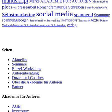
manuskript
Marke AKADEMIE FÜR AUTOREN
Monomythos
plot
pressearbeit
Romandramaturgie
Schreiben
Preis
Schreibwettbewerb
social media
Selbstmarketing
spannend
Spannung
spannungsbogen
texte
Stadtschreiber
Storytelling
SWITCH OFF
Textcoach
Twitter
verlag
Verband deutscher Schriftstellerinnen und Schriftsteller
Seiten
Aktuelles
Seminare
Einzel-Workshops
Autorenberatung
Dozenten | Coaches
Über die Akademie für Autoren
Partner
Akademie für Autoren
AGB
Impressum