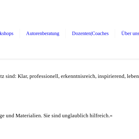
kshops
Autorenberatung
Dozenten|Coaches
Über un
z sind: Klar, professionell, erkenntnisreich, inspirierend, le
e und Materialien. Sie sind unglaublich hilfreich.«