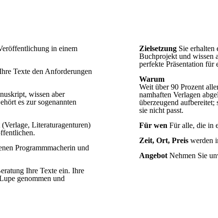
 Veröffentlichung in einem
Zielsetzung
Sie erhalten 
Buchprojekt und wissen 
perfekte Präsentation für
 Ihre Texte den Anforderungen
Warum
Weit über 90 Prozent all
anuskript, wissen aber
namhaften Verlagen abgel
ehört es zur sogenannten
überzeugend aufbereitet;
sie nicht passt.
(Verlage, Literaturagenturen)
Für wen
Für alle, die in
fentlichen.
Zeit, Ort, Preis
werden in
ahrenen Programmmacherin und
Angebot
Nehmen Sie unv
eratung Ihre Texte ein. Ihre
ie Lupe genommen und