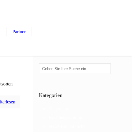
s
Partner
tsorten
Kategorien
terlesen
Allgemein
Buchbesprechung
News Buchbranche