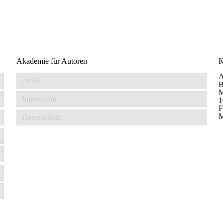
Akademie für Autoren
K
AGB
M
Impressum
1
F
M
Datenschutz