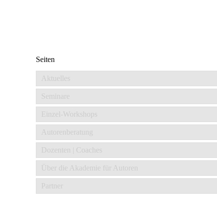
Seiten
Aktuelles
Seminare
Einzel-Workshops
Autorenberatung
Dozenten | Coaches
Über die Akademie für Autoren
Partner