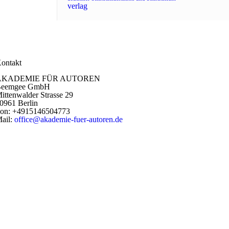
verlag
ontakt
AKADEMIE FÜR AUTOREN
Beemgee GmbH
ittenwalder Strasse 29
0961 Berlin
on: +4915146504773
ail:
office@akademie-fuer-autoren.de