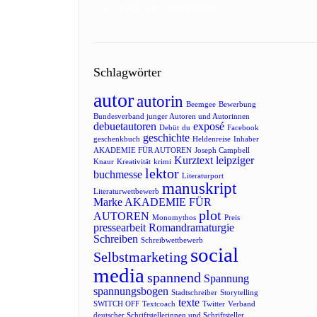
Tipps für Autor:innen
Schlagwörter
autor
autorin
Beemgee
Bewerbung
Bundesverband junger Autoren und Autorinnen
debuetautoren
exposé
Debüt
du
Facebook
geschichte
geschenkbuch
Heldenreise
Inhaber
AKADEMIE FÜR AUTOREN
Joseph Campbell
Kurztext
leipziger
Knaur
Kreativität
krimi
lektor
buchmesse
Literaturport
manuskript
Literaturwettbewerb
Marke AKADEMIE FÜR
plot
AUTOREN
Monomythos
Preis
pressearbeit
Romandramaturgie
Schreiben
Schreibwettbewerb
social
Selbstmarketing
media
spannend
Spannung
spannungsbogen
Stadtschreiber
Storytelling
texte
SWITCH OFF
Textcoach
Twitter
Verband
deutscher Schriftstellerinnen und Schriftsteller