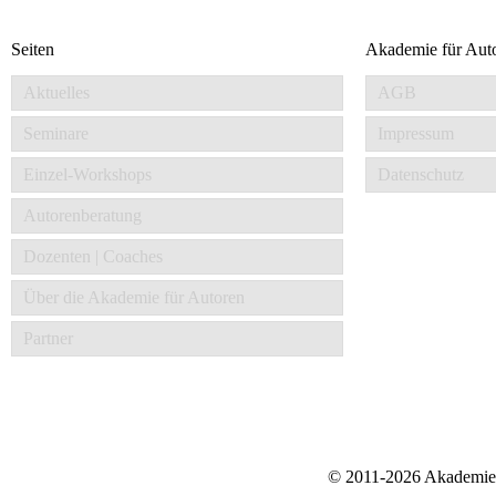
Seiten
Akademie für Aut
Aktuelles
AGB
Seminare
Impressum
Einzel-Workshops
Datenschutz
Autorenberatung
Dozenten | Coaches
Über die Akademie für Autoren
Partner
© 2011-2026 Akademie f