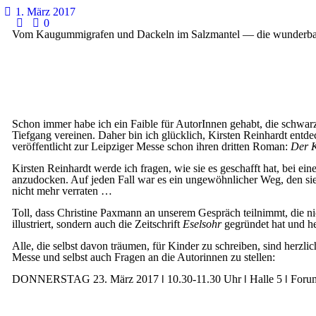
1. März 2017
0
Vom Kaugummigrafen und Dackeln im Salzmantel — die wunderbar
Schon immer habe ich ein Faible für AutorInnen gehabt, die schwa
Tiefgang vereinen. Daher bin ich glücklich, Kirsten Reinhardt entd
veröffentlicht zur Leipziger Messe schon ihren dritten Roman:
Der 
Kirsten Reinhardt werde ich fragen, wie sie es geschafft hat, bei e
anzudocken. Auf jeden Fall war es ein ungewöhnlicher Weg, den si
nicht mehr verraten …
Toll, dass Christine Paxmann an unserem Gespräch teilnimmt, die nic
illustriert, sondern auch die Zeitschrift
Eselsohr
gegründet hat und he
Alle, die selbst davon träumen, für Kinder zu schreiben, sind herzli
Messe und selbst auch Fragen an die Autorinnen zu stellen:
DONNERSTAG 23. März 2017
ǀ
10.30-11.30 Uhr
ǀ
Halle 5
ǀ
Forum