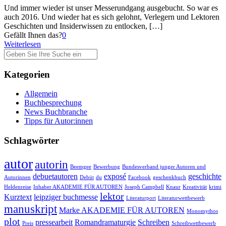
Und immer wieder ist unser Messerundgang ausgebucht. So war es
auch 2016. Und wieder hat es sich gelohnt, Verlegern und Lektoren
Geschichten und Insiderwissen zu entlocken,
[…]
Gefällt Ihnen das?
0
Weiterlesen
Kategorien
Allgemein
Buchbesprechung
News Buchbranche
Tipps für Autor:innen
Schlagwörter
autor
autorin
Beemgee
Bewerbung
Bundesverband junger Autoren und
debuetautoren
exposé
geschichte
Autorinnen
Debüt
du
Facebook
geschenkbuch
Heldenreise
Inhaber AKADEMIE FÜR AUTOREN
Joseph Campbell
Knaur
Kreativität
krimi
lektor
Kurztext
leipziger buchmesse
Literaturport
Literaturwettbewerb
manuskript
Marke AKADEMIE FÜR AUTOREN
Monomythos
plot
pressearbeit
Romandramaturgie
Schreiben
Preis
Schreibwettbewerb