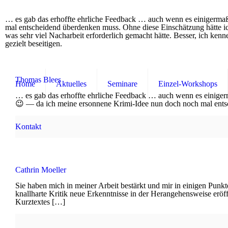
… es gab das erhoffte ehrliche Feedback … auch wenn es einigerma
mal entscheidend überdenken muss. Ohne diese Einschätzung hätte ich
was sehr viel Nacharbeit erforderlich gemacht hätte. Besser, ich k
gezielt beseitigen.
Thomas Blees
Home
Aktuelles
Seminare
Einzel-Workshops
… es gab das erhoffte ehrliche Feedback … auch wenn es einige
😉 — da ich meine ersonnene Krimi-Idee nun doch noch mal ents
Kontakt
Cathrin Moeller
Sie haben mich in meiner Arbeit bestärkt und mir in einigen Punkt
knallharte Kritik neue Erkenntnisse in der Herangehensweise eröff
Kurztextes
[…]